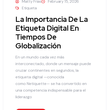
Matty Frias
February 15, 2026
Etiqueta
La Importancia De La
Etiqueta Digital En
Tiempos De
Globalización
En un mundo cada vez más
interconectado, donde un mensaje puede
cruzar continentes en segundos, la
etiqueta digital —conocida
como Netiquette— se ha convertido en
una competencia indispensable para el
liderazgo